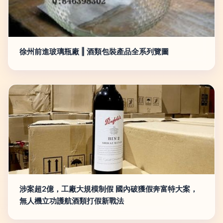
徐州前進玻璃瓶廠 ‖ 酒類包裝產品全系列覽圖
涉案超2億，工廠大規模制假 國內破獲假奔富特大案，
無人機立功護航酒類打假新戰法