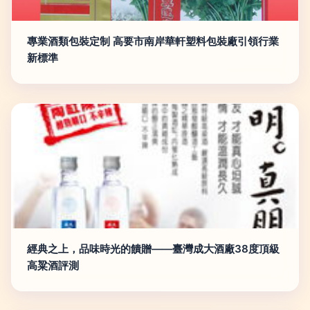
專業酒類包裝定制 高要市南岸華軒塑料包裝廠引領行業
新標準
經典之上，品味時光的饋贈——臺灣成大酒廠38度頂級
高粱酒評測