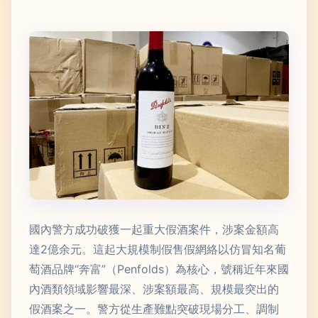
國內警方成功破獲一起重大假酒案件，涉案金額高
達2億余元。這起大規模制假售假網絡以仿冒知名葡
萄酒品牌“奔富”（Penfolds）為核心，號稱近年來國
內酒類領域影響最深、涉案額最高、規模最突出的
假酒案之一。警方從生產難點突破現場分工、調制