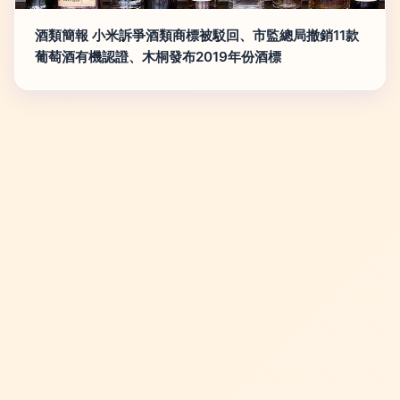
酒類簡報 小米訴爭酒類商標被駁回、市監總局撤銷11款
葡萄酒有機認證、木桐發布2019年份酒標