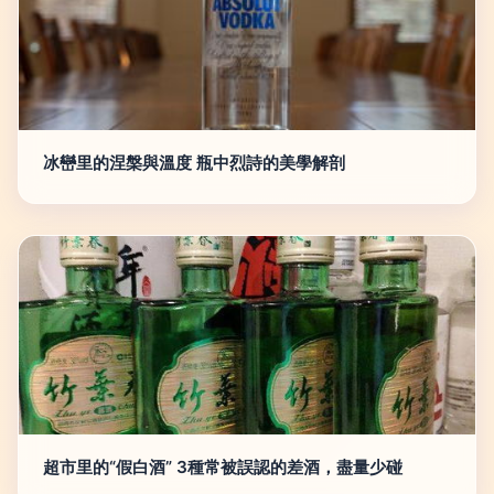
冰巒里的涅槃與溫度 瓶中烈詩的美學解剖
超市里的“假白酒” 3種常被誤認的差酒，盡量少碰