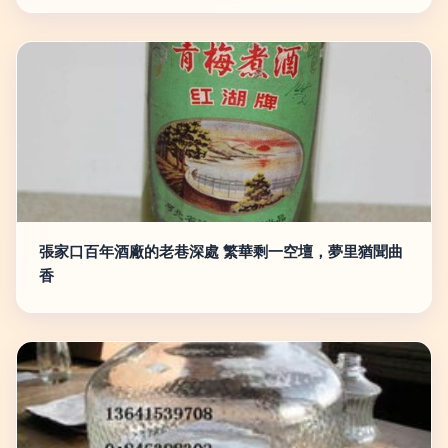
張家口百年酒廠的老巷深處 繁華剩一空壇，夢里猶聞曲
香